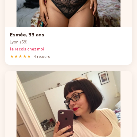
Esmée, 33 ans
Lyon (69)
Je recois chez moi
★★★★★
4 retours