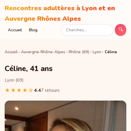
Rencontres adultères à Lyon et en
Auvergne Rhônes Alpes
Accueil
Blog
🔍
Accueil
›
Auvergne-Rhône-Alpes
›
Rhône (69)
›
Lyon
›
Céline
Céline, 41 ans
Lyon (69)
★★★★☆
4.4
7 retours