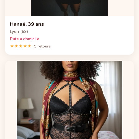
Hanaé, 39 ans
Lyon (69)
Pute a domicile
★★★★★
5 retours